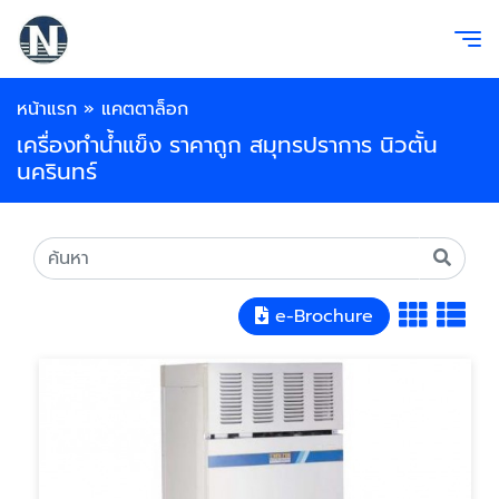
หน้าแรก
»
แคตตาล็อก
เครื่องทำน้ำแข็ง ราคาถูก สมุทรปราการ นิวตั้น
นครินทร์
e-Brochure